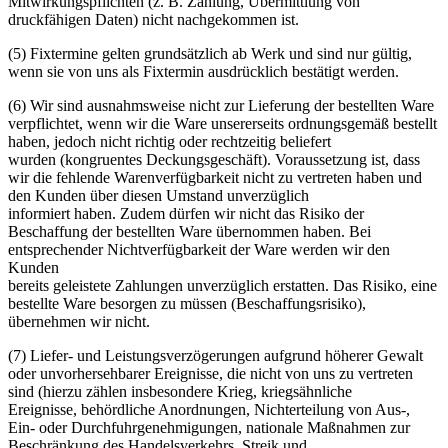
Mitwirkungspflichten (z. B. Zahlung, Übermittlung von
druckfähigen Daten) nicht nachgekommen ist.
(5) Fixtermine gelten grundsätzlich ab Werk und sind nur gültig,
wenn sie von uns als Fixtermin ausdrücklich bestätigt werden.
(6) Wir sind ausnahmsweise nicht zur Lieferung der bestellten Ware
verpflichtet, wenn wir die Ware unsererseits ordnungsgemäß bestellt
haben, jedoch nicht richtig oder rechtzeitig beliefert
wurden (kongruentes Deckungsgeschäft). Voraussetzung ist, dass
wir die fehlende Warenverfügbarkeit nicht zu vertreten haben und
den Kunden über diesen Umstand unverzüglich
informiert haben. Zudem dürfen wir nicht das Risiko der
Beschaffung der bestellten Ware übernommen haben. Bei
entsprechender Nichtverfügbarkeit der Ware werden wir den
Kunden
bereits geleistete Zahlungen unverzüglich erstatten. Das Risiko, eine
bestellte Ware besorgen zu müssen (Beschaffungsrisiko),
übernehmen wir nicht.
(7) Liefer- und Leistungsverzögerungen aufgrund höherer Gewalt
oder unvorhersehbarer Ereignisse, die nicht von uns zu vertreten
sind (hierzu zählen insbesondere Krieg, kriegsähnliche
Ereignisse, behördliche Anordnungen, Nichterteilung von Aus-,
Ein- oder Durchfuhrgenehmigungen, nationale Maßnahmen zur
Beschränkung des Handelsverkehrs, Streik und